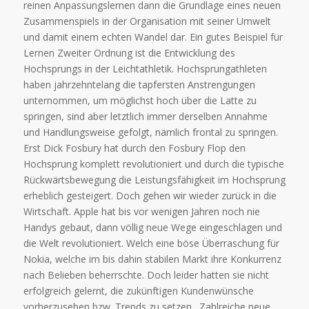
reinen Anpassungslernen dann die Grundlage eines neuen
Zusammenspiels in der Organisation mit seiner Umwelt
und damit einem echten Wandel dar. Ein gutes Beispiel für
Lernen Zweiter Ordnung ist die Entwicklung des
Hochsprungs in der Leichtathletik. Hochsprungathleten
haben jahrzehntelang die tapfersten Anstrengungen
unternommen, um möglichst hoch über die Latte zu
springen, sind aber letztlich immer derselben Annahme
und Handlungsweise gefolgt, nämlich frontal zu springen.
Erst Dick Fosbury hat durch den Fosbury Flop den
Hochsprung komplett revolutioniert und durch die typische
Rückwärtsbewegung die Leistungsfähigkeit im Hochsprung
erheblich gesteigert. Doch gehen wir wieder zurück in die
Wirtschaft. Apple hat bis vor wenigen Jahren noch nie
Handys gebaut, dann völlig neue Wege eingeschlagen und
die Welt revolutioniert. Welch eine böse Überraschung für
Nokia, welche im bis dahin stabilen Markt ihre Konkurrenz
nach Belieben beherrschte. Doch leider hatten sie nicht
erfolgreich gelernt, die zukünftigen Kundenwünsche
vorherzusehen bzw. Trends zu setzen. Zahlreiche neue