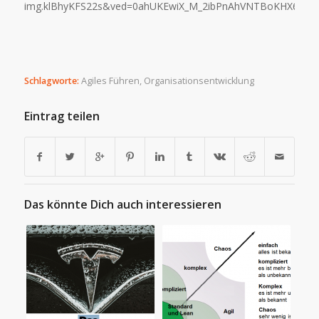
img.klBhyKFS22s&ved=0ahUKEwiX_M_2ibPnAhVNTBoKHX6KA
Schlagworte:
Agiles Führen
,
Organisationsentwicklung
Eintrag teilen
Das könnte Dich auch interessieren