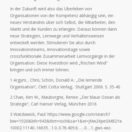
In der Zukunft wird also das Überleben von
Organisationen von der Kompetenz abhängig sein, ein
neues Verständnis über sich Selbst, die Mitarbeiter, den
Markt und die Kunden zu erlangen. Daraus können dann
neue Strategien, Lernwege und Verhaltensweisen
entwickelt werden. Stimulieren Sie also durch
Innovationsteams, Innovationstage sowie
crossfunktionale Zusammenarbeit Lernvorgänge in der
Organisation. Diese Investition wird „frischen Wind“
bringen und sich immer lohnen.
1 Argyris , Chris; Schön, Donald A.: „Die lernende
Organisation“, Clett Cotta Verlag, Stuttgart 2006. S. 35-40
2 Chan, Kim W., Mauborgne, Renee: „Der blaue Ozean als
Strategie“, Carl Hanser Verlag, München 2016
3 Watzlawick, Paul: https://www.google.com/search?
biw=1920&bih=943&tbm=isch&sa=1&ei=jNw2XpeGM82Yaf6Uip
10002.11140..16635…1.0..0.76.409.6……0….1..gws-wiz-