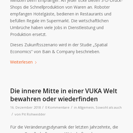
Minuten beim Empfänger. An jeder Ecke bieten 3-D-Druck-
Shops die Schnellproduktion von Waren an. Roboter
empfangen Hotelgäste, bedienen in Restaurants und
befüllen Regale im Supermarkt. Die wirtschaftlichen
Umbrüche haben viele Jobs in Dienstleistung und
Produktion ersetzt.
Dieses Zukunftsszenario wird in der Studie „Spatial
Economics“ von Bain & Company beschrieben.
Weiterlesen
Die innere Mitte in einer VUKA Welt
bewahren oder wiederfinden
/
/
16. Dezember 2018
0 Kommentare
in
Allgemein
,
Sowohl als auch
/
von
Pit Rohwedder
Für die Veränderungsdynamik der letzten Jahrzehnte, die