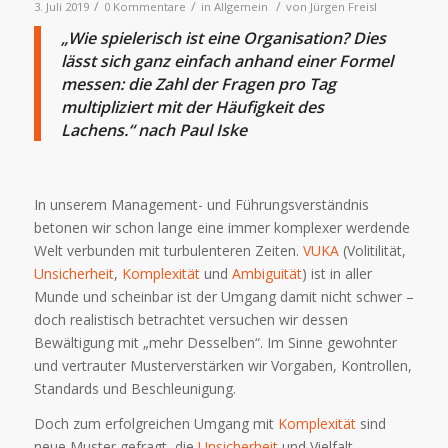
/
/
/
3. Juli 2019
0 Kommentare
in
Allgemein
von
Jürgen Freisl
„Wie spielerisch ist eine Organisation? Dies
lässt sich ganz einfach anhand einer Formel
messen: die Zahl der Fragen pro Tag
multipliziert mit der Häufigkeit des
Lachens.“ nach Paul Iske
In unserem Management- und Führungsverständnis
betonen wir schon lange eine immer komplexer werdende
Welt verbunden mit turbulenteren Zeiten.
VUKA
(Volitilität,
Unsicherheit
,
Komplexität
und
Ambiguität
) ist in aller
Munde und scheinbar ist der Umgang damit nicht schwer –
doch realistisch betrachtet versuchen wir dessen
Bewältigung mit „mehr Desselben“. Im Sinne gewohnter
und vertrauter Musterverstärken wir Vorgaben, Kontrollen,
Standards und Beschleunigung.
Doch zum erfolgreichen Umgang mit
Komplexität
sind
neue Muster gefragt, die
Unsicherheit
und Vielfalt